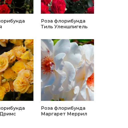
лорибунда
Роза флорибунда
я
Тиль Уленшпигель
лорибунда
Роза флорибунда
 Дримс
Маргарет Меррил