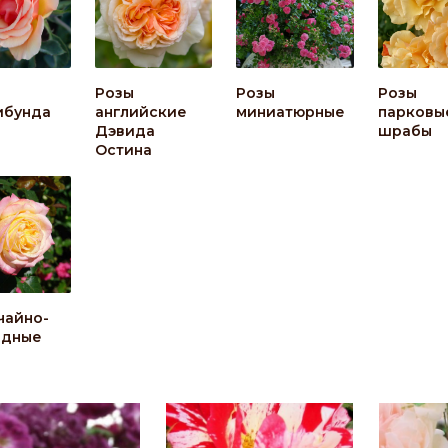
Розы
Розы
Розы
ибунда
английские
миниатюрные
парковы
Дэвида
шрабы
Остина
чайно-
идные