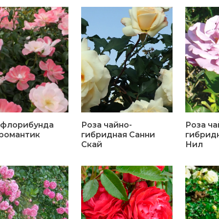
 флорибунда
Роза чайно-
Роза ча
романтик
гибридная Санни
гибрид
Скай
Нил