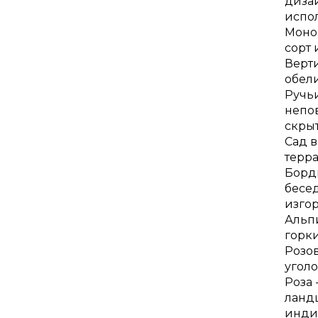
дизай
испол
Моноц
сорт
Верти
обели
Ручь
непо
скры
Сад 
терра
Борд
бесе
изго
Альп
горки
Розо
уголо
Роза 
ландш
инди