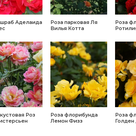
 шраб Аделаида
Роза парковая Ля
Роза ф
ес
Вилья Котта
Ротили
 кустовая Роз
Роза флорибунда
Роза ф
истерсьен
Лемон Физз
Голден