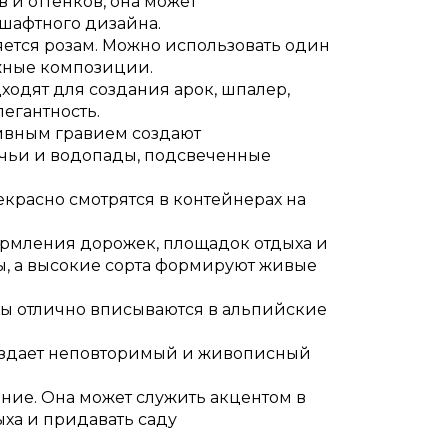
 и оттенков, она может
дшафтного дизайна.
яется розам. Можно использовать один
ежные композиции.
ходят для создания арок, шпалер,
егантность.
тивным гравием создают
чьи и водопады, подсвеченные
красно смотрятся в контейнерах на
рмления дорожек, площадок отдыха и
ы, а высокие сорта формируют живые
ы отлично вписываются в альпийские
создает неповторимый и живописный
тение. Она может служить акцентом в
ха и придавать саду