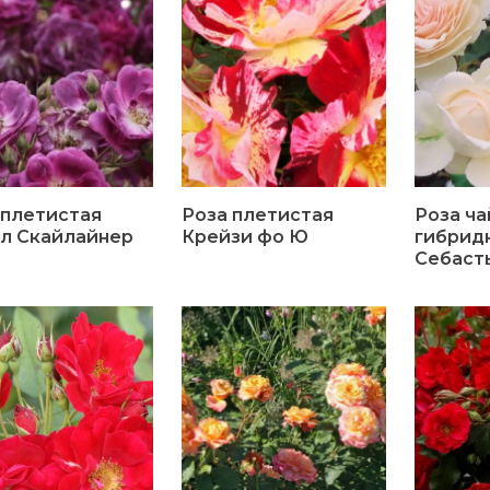
 плетистая
Роза плетистая
Роза ча
л Скайлайнер
Крейзи фо Ю
гибрид
Себаст