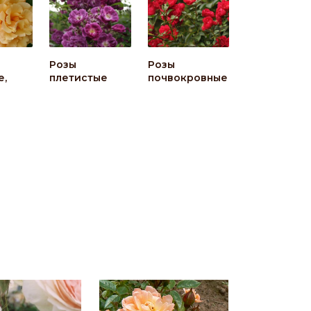
Розы
Розы
е,
плетистые
почвокровные