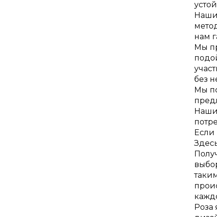
устой
Наши
метод
нам г
Мы пр
подой
участ
без н
Мы п
предл
Наши 
потр
Если 
Здесь
Получ
выбо
таким
прои
каждо
Роза