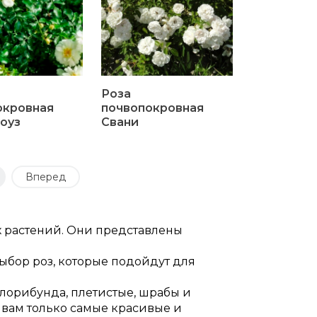
Роза
окровная
почвопокровная
оуз
Свани
Вперед
х растений. Они представлены
бор роз, которые подойдут для
флорибунда, плетистые, шрабы и
 вам только самые красивые и