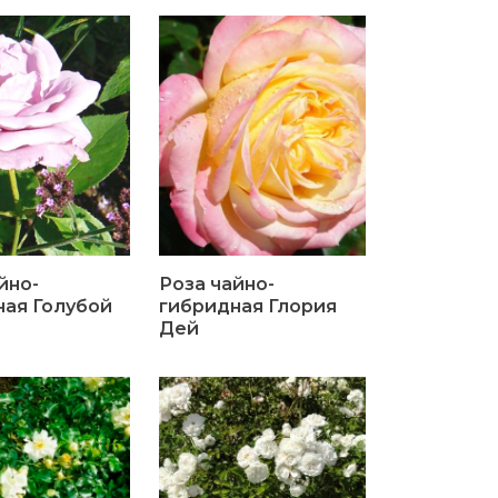
йно-
Роза чайно-
ная Голубой
гибридная Глория
Дей