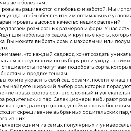
чивые к болезням.
 розы выращиваются с любовью и заботой. Мы испо
ы ухода, чтобы обеспечить им оптимальные условия 
арантировать высокое качество наших растений.
едлагаем розы разных размеров и форм. У нас ест
дут для небольших садов, и крупные кусты, котор
ка. Вы можете выбрать розы с махровыми или полу
его.
онимаем, что каждый садовод хочет создать уникал
агаем консультации по выбору роз и уходу за ними
специалисты помогут вам подобрать сорта, которые
ебностям и предпочтениям.
вы хотите украсить свой сад розами, посетите наш
 вы найдете широкий выбор роз, которые порадуют 
ение новых сортов роз - это сложный и увлекатель
ра родительских пар. Селекционеры выбирают розы
и как цвет, размер цветка, устойчивость к болезня
сходит скрещивание выбранных родительских пар, 
го из них.
 является одним из самых популярных и универсал