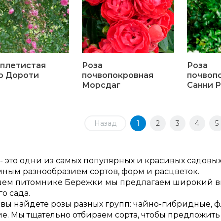
 плетистая
Роза
Роза
р Дороти
почвопокровная
почвоп
Морсдаг
Санни Р
Назад
1
2
3
4
5
- это одни из самых популярных и красивых садовы
мным разнообразием сортов, форм и расцветок.
шем питомнике Бережки мы предлагаем широкий вы
о сада.
 вы найдете розы разных групп: чайно-гибридные, 
е. Мы тщательно отбираем сорта, чтобы предложить