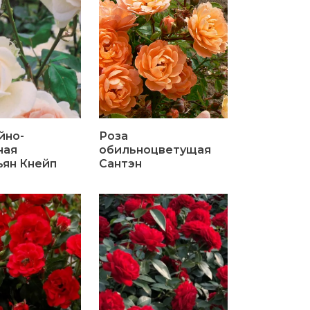
йно-
Роза
ная
обильноцветущая
ьян Кнейп
Сантэн