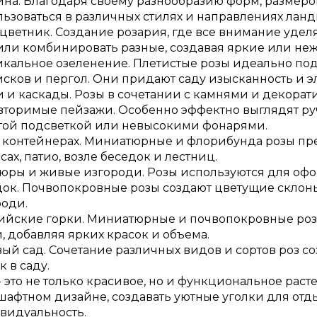
на. Благодаря своему разнообразию форм, размеров
ьзоваться в различных стилях и направлениях лан
ветник. Создание розария, где все внимание удел
 или комбинировать разные, создавая яркие или н
кальное озеленение. Плетистые розы идеально под
сков и пергол. Они придают саду изысканность и эл
и и каскады. Розы в сочетании с камнями и декора
вторимые пейзажи. Особенно эффектно выглядят ру
той подсветкой или невысокими фонарями.
в контейнерах. Миниатюрные и флорибунда розы пре
сах, патио, возле беседок и лестниц.
юры и живые изгороди. Розы используются для офо
док. Почвопокровные розы создают цветущие склон
роди.
ийские горки. Миниатюрные и почвопокровные роз
, добавляя ярких красок и объема.
вый сад. Сочетание различных видов и сортов роз 
к в саду.
- это не только красивое, но и функциональное рас
афтном дизайне, создавать уютные уголки для отды
видуальность.