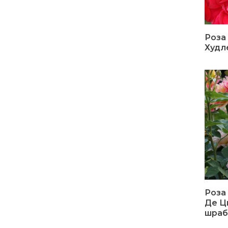
Роза
Худл
Роза
Де Ц
шраб