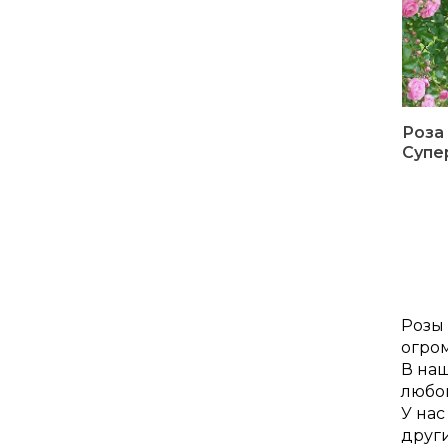
Роза
Супе
Розы 
огро
В на
любог
У нас
други