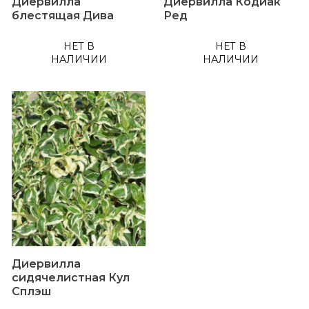
Диервилла
Диервилла Кодиак
блестящая Дива
Ред
НЕТ В
НЕТ В
НАЛИЧИИ
НАЛИЧИИ
Диервилла
сидячелистная Кул
Сплэш