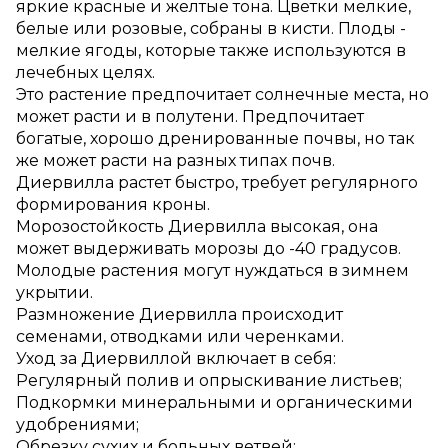
яркие красные и желтые тона. Цветки мелкие,
белые или розовые, собраны в кисти. Плоды -
мелкие ягоды, которые также используются в
лечебных целях.
Это растение предпочитает солнечные места, но
может расти и в полутени. Предпочитает
богатые, хорошо дренированные почвы, но так
же может расти на разных типах почв.
Диервилла растет быстро, требует регулярного
формирования кроны.
Морозостойкость Диервилла высокая, она
может выдерживать морозы до -40 градусов.
Молодые растения могут нуждаться в зимнем
укрытии.
Размножение Диервилла происходит
семенами, отводками или черенками.
Уход за Диервиллой включает в себя:
Регулярный полив и опрыскивание листьев;
Подкормки минеральными и органическими
удобрениями;
Обрезку сухих и больных ветвей;