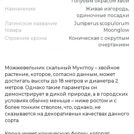
голубым окрасом хвои
Назначение
Живая изгородь,
одиночные посадки
Латинское название
Juniperus scopulorum
товара
Moonglow
Строение кроны
Коническая с округлым
очертанием
Можжевельник скальный Мунглоу – хвойное
растение, которое, согласно данным, может
достигать высоты до 18 метров и диаметра 2
метров. Однако такие параметры он
демонстрирует в дикой природе, а в городских
условиях обычно меньше – ниже ростом и с
более тонким стволом, что, однако, не
сказывается на декоративных качествах данного
сорта.
Крона имеет коническую форму, которая