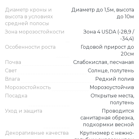
Диаметр кроны и
Диаметр до 1,5м, высота
высота в условиях
до 10м
средней полосы
Зона морозостойкости
Зона 4 USDA (-28,9 /
-34,4)
Особенности роста
Годовой прирост до
20см
Почва
Слабокислая, песчаная
Свет
Солнце, полутень
Влага
Редкий полив
Морозостойкость
Морозоустойчив
Посадка
Открытые места,
полутень
Уход и защита
Проводится
санитарная обрезка,
подкормки весной
Декоративные качества
Крупномер с нежно-