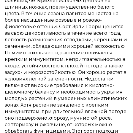
больших, четырехлепестковых цветков на
длинных ножках, преимущественно белого
цвета. В течение сезона палитра меняется на
более насыщенные розовые и розово-
фиолетовые оттенки. Сорт Эрли Гарри ценится
за свою декоративность в течение всего года,
легкость размножения отводками, черенками и
семенами, обладающими хорошей всхожестью.
Помимо этих качеств, растение отличается
крепким иммунитетом, непритязательностью в
уходе, устойчивостью к плохой погоде, а также
засухо- и морозостойкостью. Он хорошо растет в
условиях легкой затененности. Недостатки
включают высокие требования к кислотно-
щелочному балансу и необходимость укрытия
молодых растений в умеренных климатических
зонах. Хотя растение заявлено с крепким
иммунитетом, при длительной влажной погоде
оно подвержено хлорозу, мучнистой росе,
септориозу и ржавчине, от которых можно
обработать фунгицидами. Этот сорт подходит