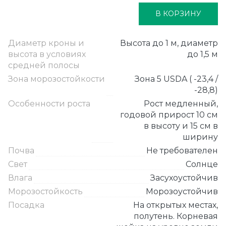
В КОРЗИНУ
Диаметр кроны и
Высота до 1 м, диаметр
высота в условиях
до 1,5 м
средней полосы
Зона морозостойкости
Зона 5 USDA ( -23,4 /
-28,8)
Особенности роста
Рост медленный,
годовой прирост 10 см
в высоту и 15 см в
ширину
Почва
Не требователен
Свет
Солнце
Влага
Засухоустойчив
Морозостойкость
Морозоустойчив
Посадка
На открытых местах,
полутень. Корневая