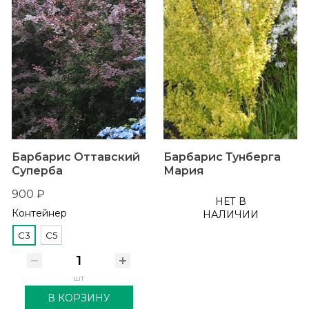
Барбарис Оттавский
Барбарис Тунберга
Суперба
Мария
900 ₽
НЕТ В
Контейнер
НАЛИЧИИ
C3
C5
шт
В КОРЗИНУ