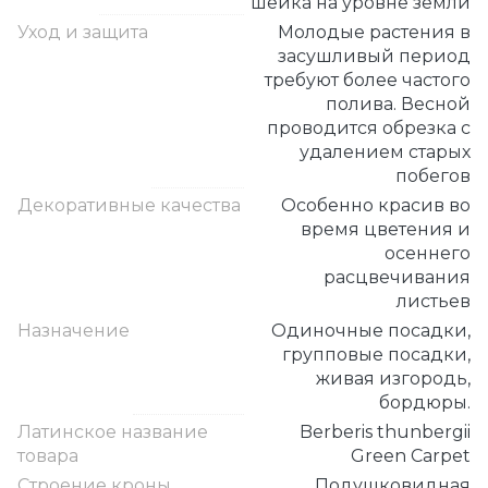
шейка на уровне земли
Уход и защита
Молодые растения в
засушливый период
требуют более частого
полива. Весной
проводится обрезка с
удалением старых
побегов
Декоративные качества
Особенно красив во
время цветения и
осеннего
расцвечивания
листьев
Назначение
Одиночные посадки,
групповые посадки,
живая изгородь,
бордюры.
Латинское название
Berberis thunbergii
товара
Green Carpet
Строение кроны
Подушковидная