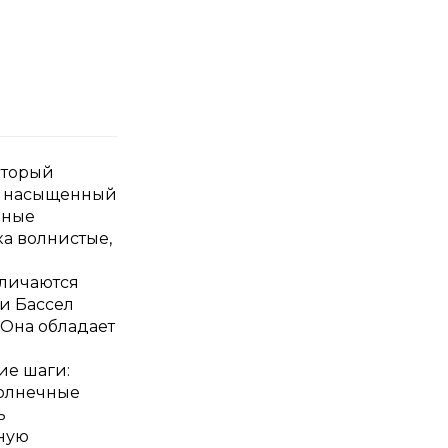
оторый
ют насыщенный
шные
ка волнистые,
тличаются
и Бассел
 Она обладает
ие шаги:
солнечные
ь
ную