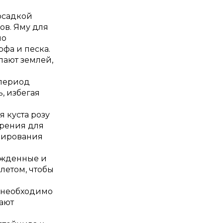
осадкой
ов. Яму для
но
рфа и песка.
пают землей,
 период
, избегая
 куста розу
брения для
мирования
режденные и
летом, чтобы
у необходимо
вают