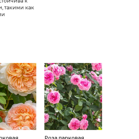
стойчива к
, такими как
ми
рковая
Роза парковая