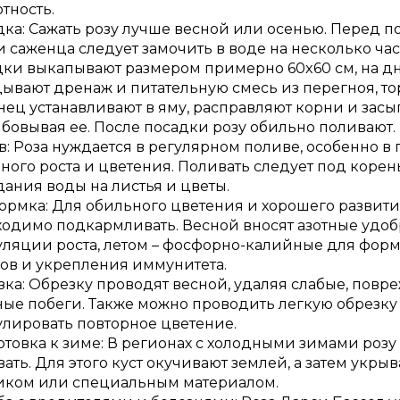
тность.
ка: Сажать розу лучше весной или осенью. Перед п
 саженца следует замочить в воде на несколько час
дки выкапывают размером примерно 60x60 см, на д
ывают дренаж и питательную смесь из перегноя, то
ец устанавливают в яму, расправляют корни и засы
бовывая ее. После посадки розу обильно поливают.
: Роза нуждается в регулярном поливе, особенно в
ного роста и цветения. Поливать следует под корень
ания воды на листья и цветы.
рмка: Для обильного цветения и хорошего развития
ходимо подкармливать. Весной вносят азотные удо
уляции роста, летом – фосфорно-калийные для фор
нов и укрепления иммунитета.
ка: Обрезку проводят весной, удаляя слабые, пов
ые побеги. Также можно проводить легкую обрезку 
улировать повторное цветение.
товка к зиме: В регионах с холодными зимами роз
ать. Для этого куст окучивают землей, а затем укры
иком или специальным материалом.