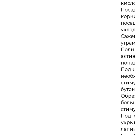
кисло
Посад
корни
поса
уклад
Сажен
утрам
Полив
актив
попад
Подко
необ
стим
буто
Обрез
больн
стим
Подго
укрыв
лапн