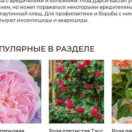
а с вредителями и болезнями: Роза Дарси Бассел у
зням, но может поражаться некоторыми вредителями
и паутинный клещ. Для профилактики и борьбы с ни
льзуют инсектициды и акарициды.
ПУЛЯРНЫЕ В РАЗДЕЛЕ
 парковая
Роза плетистая Тэсс
Роза па