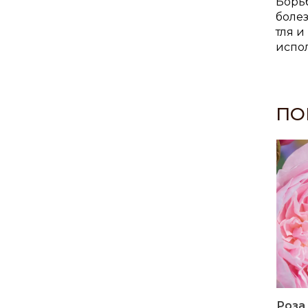
Борьб
боле
тля 
испо
ПО
Роза