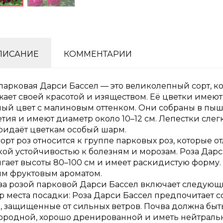
ПИСАНИЕ
КОММЕНТАРИИ
парковая Дарси Бассел — это великолепный сорт, к
жает своей красотой и изяществом. Её цветки име
ный цвет с малиновым оттенком. Они собраны в пы
тия и имеют диаметр около 10–12 см. Лепестки слег
придаёт цветкам особый шарм.
сорт роз относится к группе парковых роз, которые о
ой устойчивостью к болезням и морозам. Роза Дарс
гает высоты 80–100 см и имеет раскидистую форму.
им фруктовым ароматом.
 за розой парковой Дарси Бассел включает следующ
р места посадки: Роза Дарси Бассел предпочитает 
, защищенные от сильных ветров. Почва должна быт
ородной, хорошо дренированной и иметь нейтраль