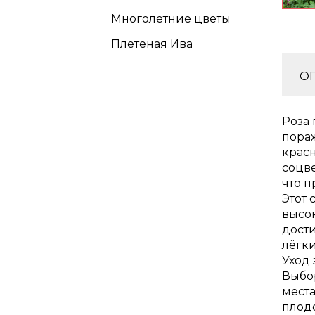
Многолетние цветы
Плетеная Ива
О
Роза 
пора
крас
соцве
что 
Этот 
высок
дости
лёгк
Уход
Выбо
места
плод