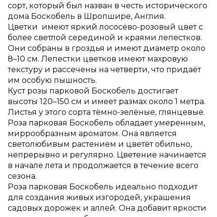
сорт, который был назван в честь исторического
дома Боскобель в Шропшире, Англия.
Цветки имеют яркий лососёво-розовый цвет с
более светлой серединой и краями лепестков.
Они собраны в гроздья и имеют диаметр около
8–10 см. Лепестки цветков имеют махровую
текстуру и рассечены на четверти, что придаёт
им особую пышность.
Куст розы парковой Боскобель достигает
высоты 120–150 см и имеет размах около 1 метра.
Листья у этого сорта тёмно-зелёные, глянцевые.
Роза парковая Боскобель обладает умеренным,
миррообразным ароматом. Она является
светолюбивым растением и цветёт обильно,
непрерывно и регулярно. Цветение начинается
в начале лета и продолжается в течение всего
сезона.
Роза парковая Боскобель идеально подходит
для создания живых изгородей, украшения
садовых дорожек и аллей. Она добавит яркости